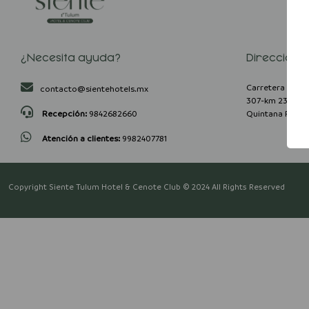
¿Necesita ayuda?
Dirección
Carretera Feder
contacto@sientehotels.mx
307-km 230, Col
Recepción:
9842682660
Quintana Roo, 
Atención a clientes:
9982407781
Copyright Siente Tulum Hotel & Cenote Club © 2024 All Rights Reserved