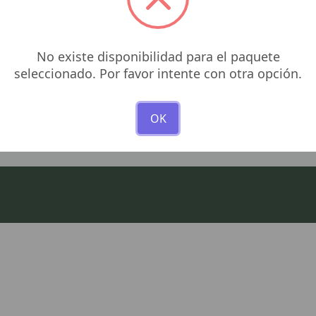
No existe disponibilidad para el paquete
seleccionado. Por favor intente con otra opción.
al, Carr. Cancún - Tulum
. Centro 77760 Tulum,
OK
Mexico