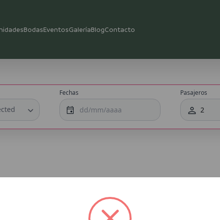
nidades
Bodas
Eventos
Galería
Blog
Contacto
Fechas
Pasajeros
huéspedes hotel Siente Tulum) ¥
ected
2