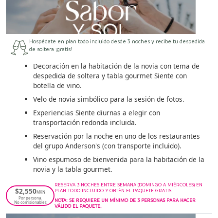
Hospédate en plan todo incluido desde 3 noches y recibe tu despedida
de soltera ¡gratis!
Decoración en la habitación de la novia con tema de
despedida de soltera y tabla gourmet Siente con
botella de vino.
Velo de novia simbólico para la sesión de fotos.
Experiencias Siente diurnas a elegir con
transportación redonda incluida.
Reservación por la noche en uno de los restaurantes
del grupo Anderson's (con transporte incluido).
Vino espumoso de bienvenida para la habitación de la
novia y la tabla gourmet.
RESERVA 3 NOCHES ENTRE SEMANA (DOMINGO A MIÉRCOLES) EN
$2,550
PLAN TODO INCLUIDO Y OBTÉN EL PAQUETE GRATIS.
MXN
Por persona.
NOTA: SE REQUIERE UN MÍNIMO DE 3 PERSONAS PARA HACER
No comisionables
VÁLIDO EL PAQUETE.