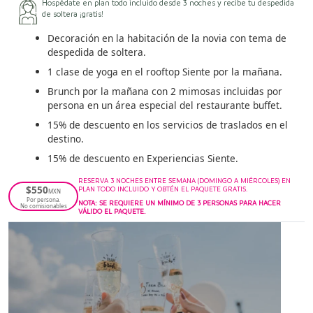
Hospédate en plan todo incluido desde 3 noches y recibe tu despedida
de soltera ¡gratis!
Decoración en la habitación de la novia con tema de
despedida de soltera.
1 clase de yoga en el rooftop Siente por la mañana.
Brunch por la mañana con 2 mimosas incluidas por
persona en un área especial del restaurante buffet.
15% de descuento en los servicios de traslados en el
destino.
15% de descuento en Experiencias Siente.
RESERVA 3 NOCHES ENTRE SEMANA (DOMINGO A MIÉRCOLES) EN
$550
PLAN TODO INCLUIDO Y OBTÉN EL PAQUETE GRATIS.
MXN
Por persona.
NOTA: SE REQUIERE UN MÍNIMO DE 3 PERSONAS PARA HACER
No comisionables
VÁLIDO EL PAQUETE.